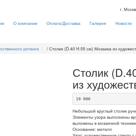
г. Москв
ии
О компании
Оплата/Доставка
Галерея
Новости
усственного ротанга
/
Столик (D.40 H.55 см) Мозаика из художес
Столик (D.4
из художест
19 000
Небольшой круглый столик руч
Элементы узора выполнены вру
выложены в мозаичной технике
Основание: металл
Узор: художественное стекло с