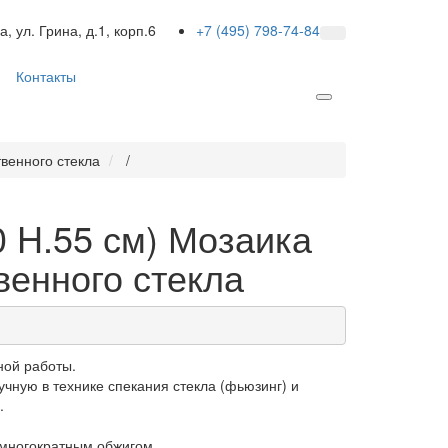
а, ул. Грина, д.1, корп.6
+7 (495) 798-74-84
Контакты
твенного стекла
/
0 H.55 см) Мозаика
венного стекла
ной работы.
чную в технике спекания стекла (фьюзинг) и
.
 многократным обжигом.