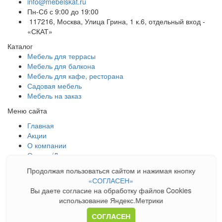
info@mebelskat.ru
Пн-Сб с 9:00 до 19:00
117216, Москва, Улица Грина, 1 к.6, отдельный вход -
«СКАТ»
Каталог
Мебель для террасы
Мебель для балкона
Мебель для кафе, ресторана
Садовая мебель
Мебель на заказ
Меню сайта
Главная
Акции
О компании
Оплата/Доставка
Галерея
Продолжая пользоваться сайтом и нажимая кнопку
Новости
«СОГЛАСЕН»
Блог
Вы даете согласие на обработку файлов Cookies
Контакты
использование Яндекс.Метрики
Карта сайта
СОГЛАСЕН
© «СКАТ – торговая марка» 2026. Все права защищены.