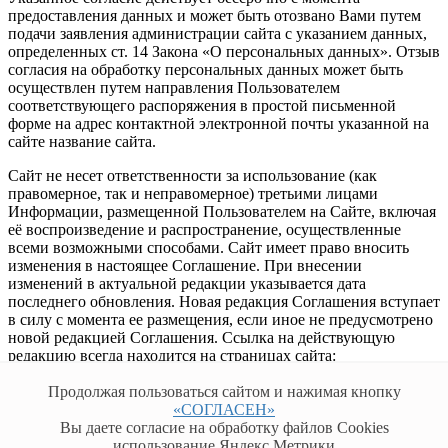
предоставления данных и может быть отозвано Вами путем
подачи заявления администрации сайта с указанием данных,
определенных ст. 14 Закона «О персональных данных». Отзыв
согласия на обработку персональных данных может быть
осуществлен путем направления Пользователем
соответствующего распоряжения в простой письменной
форме на адрес контактной электронной почты указанной на
сайте название сайта.
Сайт не несет ответственности за использование (как
правомерное, так и неправомерное) третьими лицами
Информации, размещенной Пользователем на Сайте, включая
её воспроизведение и распространение, осуществленные
всеми возможными способами. Сайт имеет право вносить
изменения в настоящее Соглашение. При внесении
изменений в актуальной редакции указывается дата
последнего обновления. Новая редакция Соглашения вступает
в силу с момента ее размещения, если иное не предусмотрено
новой редакцией Соглашения. Ссылка на действующую
редакцию всегда находится на страницах сайта:
название_сайта.ru
Продолжая пользоваться сайтом и нажимая кнопку
К настоящему Соглашению и отношениям между
«СОГЛАСЕН»
пользователем и Сайтом, возникающим в связи с
Вы даете согласие на обработку файлов Cookies
применением Соглашения подлежит применению право
использование Яндекс.Метрики