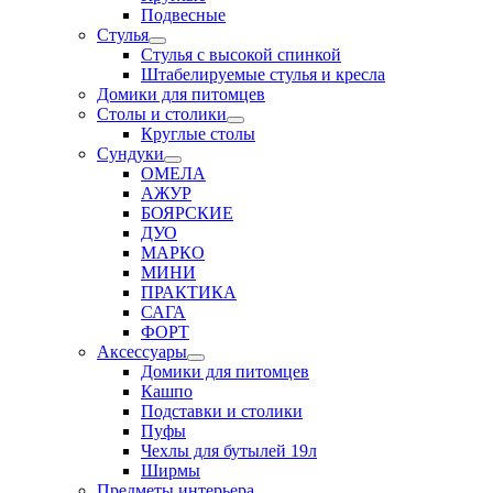
Подвесные
Стулья
Стулья с высокой спинкой
Штабелируемые стулья и кресла
Домики для питомцев
Столы и столики
Круглые столы
Сундуки
ОМЕЛА
АЖУР
БОЯРСКИЕ
ДУО
МАРКО
МИНИ
ПРАКТИКА
САГА
ФОРТ
Аксессуары
Домики для питомцев
Кашпо
Подставки и столики
Пуфы
Чехлы для бутылей 19л
Ширмы
Предметы интерьера