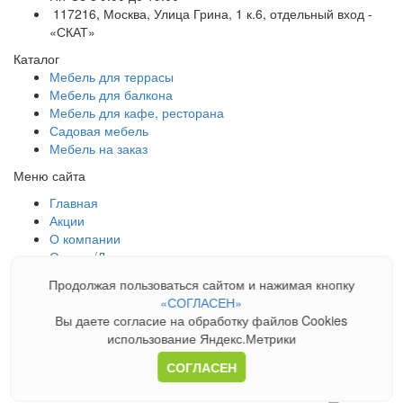
117216, Москва, Улица Грина, 1 к.6, отдельный вход -
«СКАТ»
Каталог
Мебель для террасы
Мебель для балкона
Мебель для кафе, ресторана
Садовая мебель
Мебель на заказ
Меню сайта
Главная
Акции
О компании
Оплата/Доставка
Галерея
Продолжая пользоваться сайтом и нажимая кнопку
Новости
«СОГЛАСЕН»
Блог
Вы даете согласие на обработку файлов Cookies
Контакты
использование Яндекс.Метрики
Карта сайта
СОГЛАСЕН
© «СКАТ – торговая марка» 2026. Все права защищены.
Политика конфиденциальности